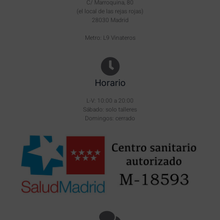
C/ Marroquina, 80
(el local de las rejas rojas)
28030 Madrid
Metro: L9 Vinateros
Horario
L-V: 10:00 a 20:00
Sábado: solo talleres
Domingos: cerrado