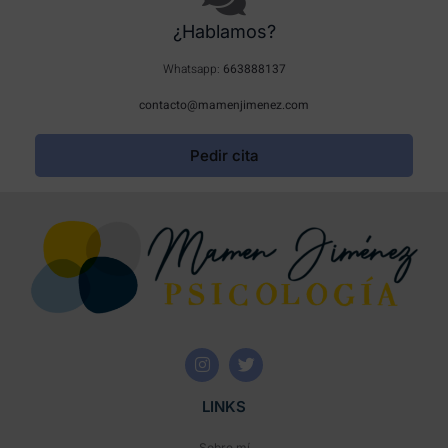
¿Hablamos?
Whatsapp:
663888137
contacto@mamenjimenez.com
Pedir cita
LINKS
Sobre mí