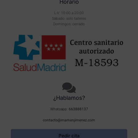
Horario
L-V: 10:00 a 20:00
Sábado: solo talleres
Domingos: cerrado
¿Hablamos?
Whatsapp:
663888137
contacto@mamenjimenez.com
Pedir cita