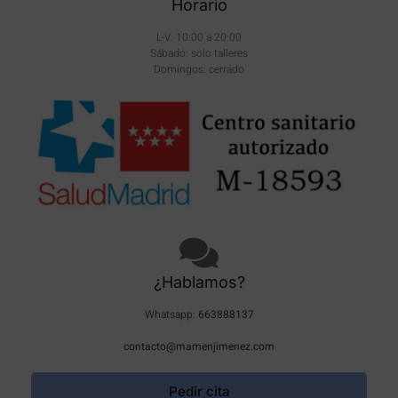
Horario
L-V: 10:00 a 20:00
Sábado: solo talleres
Domingos: cerrado
¿Hablamos?
Whatsapp:
663888137
contacto@mamenjimenez.com
Pedir cita