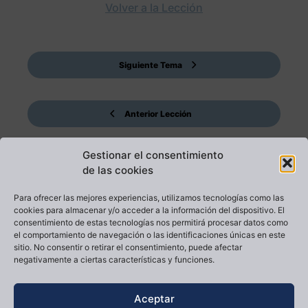
Volver a la Lección
Siguiente Tema
Anterior Lección
Gestionar el consentimiento
de las cookies
Para ofrecer las mejores experiencias, utilizamos tecnologías como las
cookies para almacenar y/o acceder a la información del dispositivo. El
LearnDash 101
Lesson 2: How to Use the Course Builder to Add Lessons, Topics, and Quizzes
consentimiento de estas tecnologías nos permitirá procesar datos como
el comportamiento de navegación o las identificaciones únicas en este
sitio. No consentir o retirar el consentimiento, puede afectar
negativamente a ciertas características y funciones.
Volver a la Lección
Aceptar