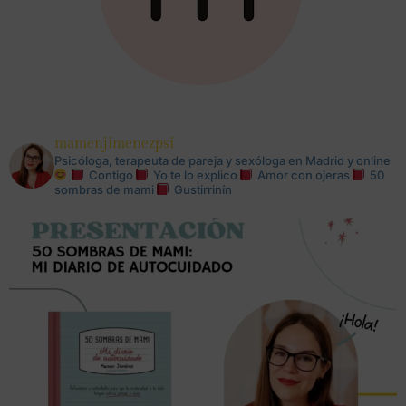
mamenjimenezpsi
Psicóloga, terapeuta de pareja y sexóloga en Madrid y online
Contigo
Yo te lo explico
Amor con ojeras
50
sombras de mami
Gustirrinín