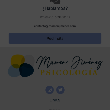
¿Hablamos?
Whatsapp:
663888137
contacto@mamenjimenez.com
Pedir cita
LINKS