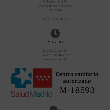
C/ Marroquina, 80
(el local de las rejas rojas)
28030 Madrid
Metro: L9 Vinateros
Horario
L-V: 10:00 a 20:00
Sábado: solo talleres
Domingos: cerrado