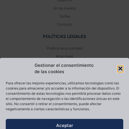
Sobre mí
En los medios
Tarifas
Contacto
POLÍTICAS LEGALES
Política de privacidad
Aviso legal
Política de cookies (UE)
Gestionar el consentimiento
de las cookies
NEWSLETTER
Para ofrecer las mejores experiencias, utilizamos tecnologías como las
cookies para almacenar y/o acceder a la información del dispositivo. El
consentimiento de estas tecnologías nos permitirá procesar datos como
el comportamiento de navegación o las identificaciones únicas en este
sitio. No consentir o retirar el consentimiento, puede afectar
negativamente a ciertas características y funciones.
He leído y acepto la
Política de privacidad
Aceptar