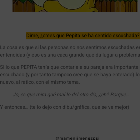
Dime, ¿crees que Pepita se ha sentido escuchada
La cosa es que si las personas no nos sentimos escuchadas e
entendidas (y eso es una caca grande que da lugar a problema
Si lo que PEPITA tenía que contarle a su pareja era important
escuchado (y por tanto tampoco cree que se haya enterado) lo 
nuevo, al ratico, con el mismo tema.
Jo, es que mira qué mal lo del otro día, ¿eh? Porque…
Y entonces… (te lo dejo con dibu/gráfica, que se ve mejor):