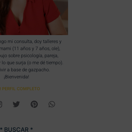
ngo mi consulta, doy talleres y
bimami (11 años y 7 años, ole),
bujo sobre psicología, pareja,
y lo que surja (o me dé tiempo).
ivir a base de gazpacho.
¡Bienvenida!
R PERFIL COMPLETO
* BUSCAR *