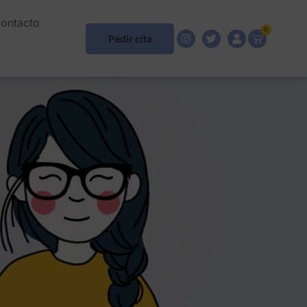
ontacto
0
Pedir cita