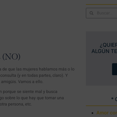
¿QUIE
ALGÚN T
s (NO)
ea de que las mujeres hablamos más o lo
sulta (y en todas partes, claro). Y
, amigüis. Vamos a ello.
n porque se siente mal y busca
lgo sobre lo que hay que tomar una
* 
tra persona, etc.
Amor con