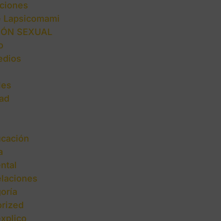
ciones
e Lapsicomami
IÓN SEXUAL
o
edios
les
ad
cación
a
ntal
elaciones
oría
rized
explico