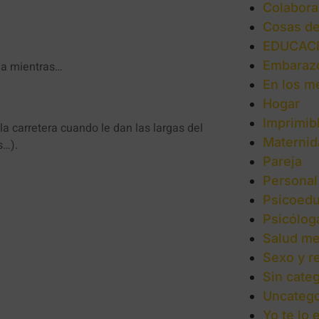
Colabora
Cosas d
EDUCAC
Embaraz
eja mientras…
En los m
Hogar
Imprimib
la carretera cuando le dan las largas del
Maternid
s…).
Pareja
Personal
Psicoedu
Psicólog
Salud me
Sexo y r
Sin categ
Uncatego
Yo te lo 