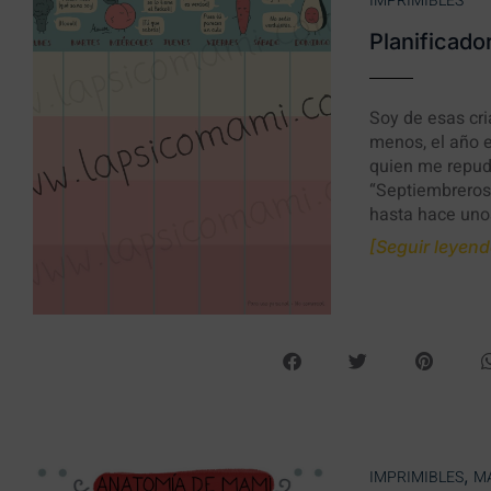
IMPRIMIBLES
Planificado
Soy de esas cri
menos, el año 
quien me repudi
“Septiembreros”
hasta hace uno
[Seguir leyendo
,
IMPRIMIBLES
M