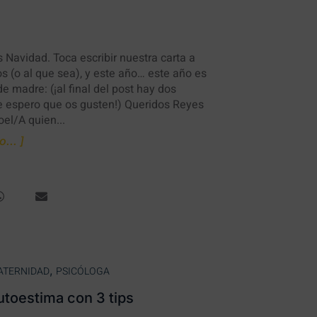
 Navidad. Toca escribir nuestra carta a
 (o al que sea), y este año… este año es
e madre: (¡al final del post hay dos
e espero que os gusten!) Queridos Reyes
l/A quien...
... ]
,
ATERNIDAD
PSICÓLOGA
utoestima con 3 tips