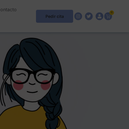
ontacto
0
Pedir cita