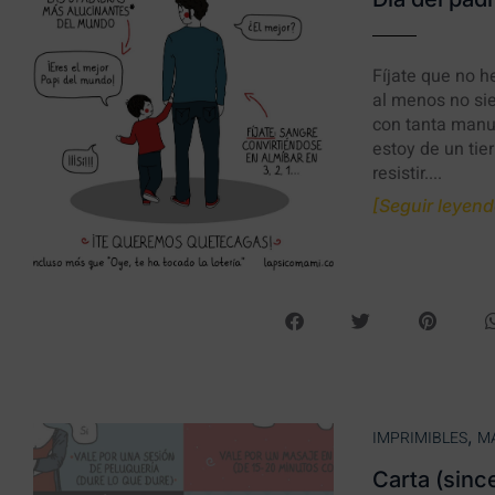
Fíjate que no h
al menos no sie
con tanta manua
estoy de un tie
resistir....
[Seguir leyendo
,
IMPRIMIBLES
M
Carta (sinc