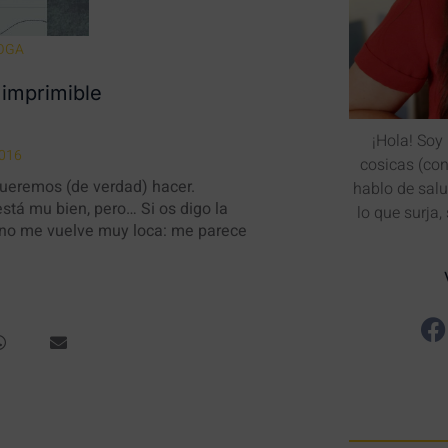
OGA
 imprimible
¡Hola! Soy
2016
cosicas (co
queremos (de verdad) hacer.
hablo de salu
stá mu bien, pero… Si os digo la
lo que surja,
 no me vuelve muy loca: me parece