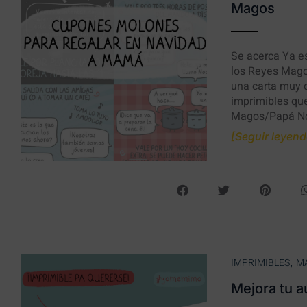
Magos
Se acerca Ya es
los Reyes Magos
una carta muy d
imprimibles qu
Magos/Papá Noe
[Seguir leyendo
,
IMPRIMIBLES
M
Mejora tu a