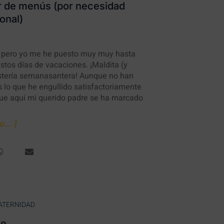
r de menús (por necesidad
onal)
, pero yo me he puesto muy muy hasta
estos días de vacaciones. ¡Maldita (y
ostería semanasantera! Aunque no han
s lo que he engullido satisfactoriamente
ue aquí mi querido padre se ha marcado
... ]
ATERNIDAD
re