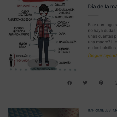
Día de la m
Este domingo se
no haya dudas d
unas cuantas pi
una madre? Lle
en los bolsillos.
[Seguir leyendo
,
IMPRIMIBLES
M