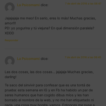
7 de abril de 2016 a las 08:47
La Psicomami
dice:
Jajajajaja me meo! En serio, eres lo más! Muchas gracias,
amor!!!
PD: yo yogurina y tú viejuna? En qué dimensión paralela?
XDDD
Responder
7 de abril de 2016 a las 08:45
La Psicomami
dice:
Las dos cosas, las dos cosas… jajajaja Muchas gracias,
darling!
Te saco del sinvivir para confesar que es una tontá de
prueba: esta semana en IG y en Fb ha habido un par de
seres humanos que han cogido dibus míos y les han
borrado el nombre de la web, y no me han etiquetado ni
nada, una cosa muy bonita, vamos. Entonces me puse a