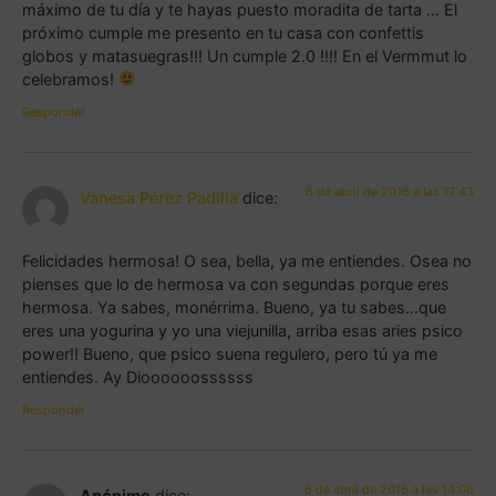
máximo de tu día y te hayas puesto moradita de tarta … El
próximo cumple me presento en tu casa con confettis
globos y matasuegras!!! Un cumple 2.0 !!!! En el Vermmut lo
celebramos!
Responder
6 de abril de 2016 a las 17:43
Vanesa Pérez Padilla
dice:
Felicidades hermosa! O sea, bella, ya me entiendes. Osea no
pienses que lo de hermosa va con segundas porque eres
hermosa. Ya sabes, monérrima. Bueno, ya tu sabes…que
eres una yogurina y yo una viejunilla, arriba esas aries psico
power!! Bueno, que psico suena regulero, pero tú ya me
entiendes. Ay Dioooooossssss
Responder
6 de abril de 2016 a las 14:08
Anónimo
dice: