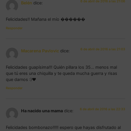
6 de abril de 2016 a las 21:06
Belén
dice:
Felicidades!! Mañana el mío ������
Responder
6 de abril de 2016 a las 21:03
Macarena Pavlovic
dice:
Felicidades guapísima!!! Quién pillara los 35… menos mal
que tú eres una chiquilla y te queda mucha guerra y risas
que darnos :)♥
Responder
6 de abril de 2016 a las 22:33
Ha nacido una mama
dice:
Felicidades bombonazo!!!!! espero que hayas disfrutado al