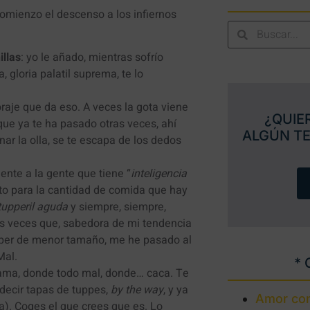
comienzo el descenso a los infiernos
illas
: yo le añado, mientras sofrío
 gloria palatil suprema, te lo
coraje que da eso. A veces la gota viene
¿QUIE
ue ya te ha pasado otras veces, ahí
ALGÚN T
linar la olla, se te escapa de los dedos
nte a la gente que tiene “
inteligencia
usto para la cantidad de comida que hay
tupperil aguda
y siempre, siempre,
s veces que, sabedora de mi tendencia
upper de menor tamaño, me he pasado al
Mal.
* 
rama, donde todo mal, donde… caca. Te
decir tapas de tuppes,
by the way
, y ya
Amor con
a). Coges el que crees que es. Lo