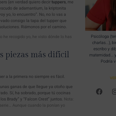
pers (en verdad quiero decir
tuppers
, me
 escudo de adamantium, la kriptonita
oy yo, lo encuentro”. No, no lo vas a
levado consigo la tapa del tupper que
oluciones. Riámonos por el camino.
Psicóloga (te
 he recogido yo, he visto dónde lo has
charlas...), 
escribo y di
s piezas más difícil
maternidad... 
Podría v
er a la primera no siempre es fácil.
VE
 unas ganas de que llegue ya otoño que
ado. Sí, ha sobrado, porque tú cocinas
los Brady” y “Falcon Crest” juntos.
Nota:
a serie… Aunque cuando la ponían yo