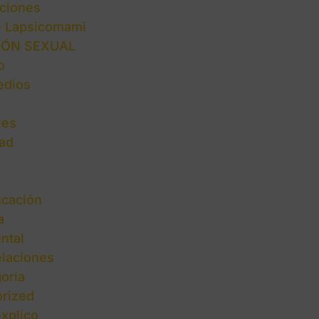
ciones
e Lapsicomami
IÓN SEXUAL
o
edios
les
ad
cación
a
ntal
elaciones
oría
rized
explico