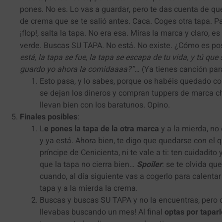
pones. No es. Lo vas a guardar, pero te das cuenta de q
de crema que se te salió antes. Caca. Coges otra tapa. Pa
¡flop!, salta la tapa. No era esa. Miras la marca y claro,
verde. Buscas SU TAPA. No está. No existe. ¿Cómo es p
está, la tapa se fue, la tapa se escapa de tu vida, y tú que
guardo yo ahora la comidaaaa?”…
(Ya tienes canción para
Esto pasa, y lo sabes, porque os habéis quedado con
se dejan los dineros y compran tuppers de marca c
llevan bien con los baratunos. Opino.
Finales posibles
:
L
e pones la tapa de la otra marca
y a la mierda, no
y ya está. Ahora bien, te digo que quedarse con el 
príncipe de Cenicienta, ni te vale a ti: ten cuidadito
que la tapa no cierra bien…
Spoiler
: se te olvida q
cuando, al día siguiente vas a cogerlo para calentar 
tapa y a la mierda la crema.
Buscas y buscas SU TAPA y no la encuentras, pero o
llevabas buscando un mes! Al final
optas por taparl