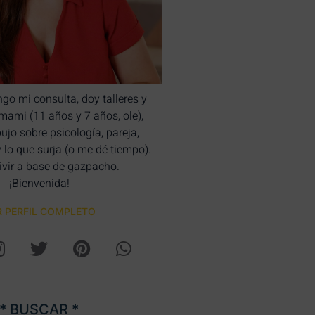
ngo mi consulta, doy talleres y
bimami (11 años y 7 años, ole),
bujo sobre psicología, pareja,
y lo que surja (o me dé tiempo).
ivir a base de gazpacho.
¡Bienvenida!
R PERFIL COMPLETO
* BUSCAR *