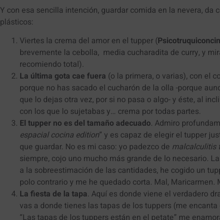
Y con esa sencilla intención, guardar comida en la nevera, da 
plásticos:
Viertes la crema del amor en el tupper (
Psicotruquiconcin
brevemente la cebolla, media cucharadita de curry, y mira,
recomiendo total).
La última gota cae fuera
(o la primera, o varias), con el 
porque no has sacado el cucharón de la olla -porque aunq
que lo dejas otra vez, por si no pasa o algo- y éste, al inc
con los que lo sujetabas y… crema por todas partes.
El tupper no es del tamaño adecuado
. Admiro profundame
espacial cocina edition
” y es capaz de elegir el tupper j
que guardar. No es mi caso: yo padezco de
malcalculitis 
siempre, cojo uno mucho más grande de lo necesario. La
a la sobreestimación de las cantidades, he cogido un t
polo contrario y me he quedado corta. Mal, Maricarmen. 
La fiesta de la tapa
. Aquí es donde viene el verdadero d
vas a donde tienes las tapas de los tuppers (me encanta 
“Las tapas de los tuppers están en el petate” me enamor