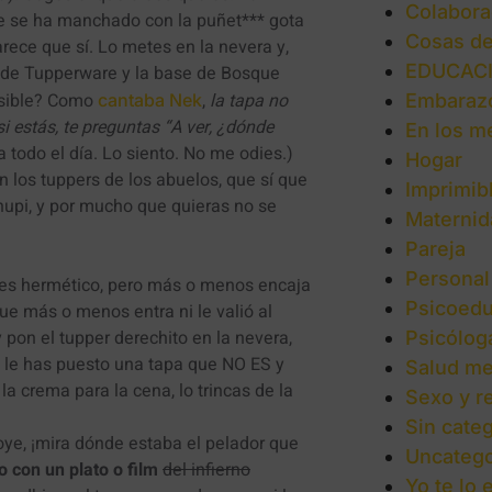
Colabora
ue se ha manchado con la puñet*** gota
Cosas d
rece que sí. Lo metes en la nevera y,
EDUCAC
 es de Tupperware y la base de Bosque
osible? Como
,
la tapa no
cantaba Nek
Embaraz
 si estás, te preguntas “A ver, ¿dónde
En los m
 todo el día. Lo siento. No me odies.)
Hogar
 los tuppers de los abuelos, que sí que
Imprimib
hupi, y por mucho que quieras no se
Maternid
Pareja
Personal
 es hermético, pero más o menos encaja
Psicoedu
que más o menos entra ni le valió al
 y pon el tupper derechito en la nevera,
Psicólog
ue le has puesto una tapa que NO ES y
Salud me
la crema para la cena, lo trincas de la
Sexo y r
Sin categ
ye, ¡mira dónde estaba el pelador que
Uncatego
o con un plato o film
del infierno
Yo te lo 