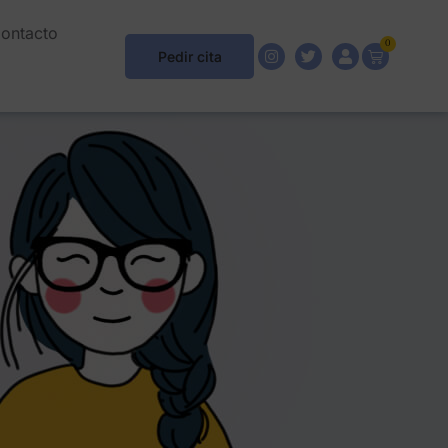
ontacto
0
Pedir cita