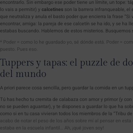
encontrarlo. Sin embargo ese poder tiene un límite, un tope: tá
lo vais a permitir) y
calcetines
son la barrera infranqueable, el
que neutraliza y anula el basto poder que encierra la frase “Si v
encontrar, amiga: la pareja de ese calcetín se ha ido, y se ha l
estabas buscando. Hablemos de estos misterios. Busquemos s
* Poder = como lo he guardado yo, sé dónde está. Poder = como
puesto. Pues eso.
Tuppers y tapas: el puzzle de do
del mundo
A priori parece cosa sencilla, pero guardar la comida en un tupp
Tú has hecho tu cremita de calabaza con amor y primor (y con
no se pueden aguantar), y te dispones a guardar lo que ha sobr
como si en tu casa vivieran todos los miembros de la “Tribu de 
acabo de notar el peso de los años sobre mí al pensar en est
estaba en la escuela infantil… Ah, ¡qué joven soy!