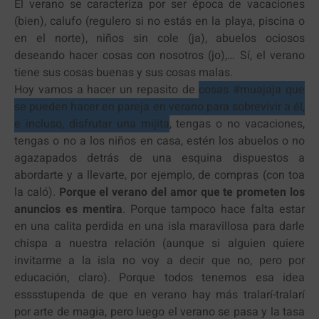
El verano se caracteriza por ser época de vacaciones
(bien), calufo (regulero si no estás en la playa, piscina o
en el norte), niños sin cole (ja), abuelos ociosos
deseando hacer cosas con nosotros (jo),… Sí, el verano
tiene sus cosas buenas y sus cosas malas.
Hoy vamos a hacer un repasito de
cosas #muajaja que
se pueden hacer en pareja en verano para sobrevivir a él,
e incluso, disfrutar una mijita
, tengas o no vacaciones,
tengas o no a los niños en casa, estén los abuelos o no
agazapados detrás de una esquina dispuestos a
abordarte y a llevarte, por ejemplo, de compras (con toa
la caló).
Porque el verano del amor que te prometen los
anuncios es mentira
. Porque tampoco hace falta estar
en una calita perdida en una isla maravillosa para darle
chispa a nuestra relación (aunque si alguien quiere
invitarme a la isla no voy a decir que no, pero por
educación, claro). Porque todos tenemos esa idea
esssstupenda de que en verano hay más tralarí-tralarí
por arte de magia, pero luego el verano se pasa y la tasa