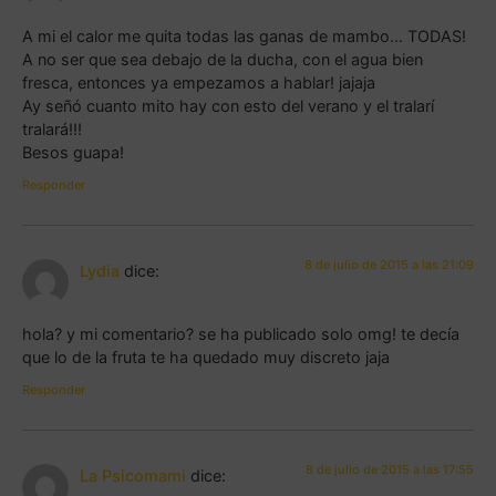
A mi el calor me quita todas las ganas de mambo… TODAS!
A no ser que sea debajo de la ducha, con el agua bien
fresca, entonces ya empezamos a hablar! jajaja
Ay señó cuanto mito hay con esto del verano y el tralarí
tralará!!!
Besos guapa!
Responder
8 de julio de 2015 a las 21:09
Lydia
dice:
hola? y mi comentario? se ha publicado solo omg! te decía
que lo de la fruta te ha quedado muy discreto jaja
Responder
8 de julio de 2015 a las 17:55
La Psicomami
dice: