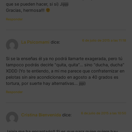
que se pueden hacer, si si) Jijijiji
Gracias, hermosa!!!
Responder
6 de julio de 2015 a las 11:18
La Psicomami
dice:
Si se la enseñas él ya no podrá llamarte exagerada, pero tú
tampoco podrás decirle "quita, quita"… sino "ducha, ducha"
XDDD (Yo te entiendo, a mi me parece que confraternizar en
pelotas sin aire acondicionado en agosto a 40 grados es
tortura, por suerte hay alternativas… jijiji)
Responder
6 de julio de 2015 a las 10:50
Cristina Bienvenida
dice:
Jajaja me ha encantado!! Si es que para quien quiere hay