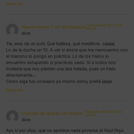
Responder
7 de julio de 2015 a las
Nueve meses Y un día después
08:23
dice:
Tía, eres de un sutil. Qué belleza, qué metáfora. Jajajaj.
Lo de la ducha un 10. A ver si ahora que me reencuentro con
el maromo lo pongo en práctica. Lo de los hielos lo
encuentro estupendo si practicas sado. Si a todos nos
molesta que nos planten una lata helada, pues un hielo
directamente…
Como siga tus consejos ya mismo estoy preñá jajaja
Responder
6 de julio de 2015 a las
El poder de querer ser madre
23:54
dice:
Ays si por dios, que no apetece nada ponerse al ñiqui ñiqui