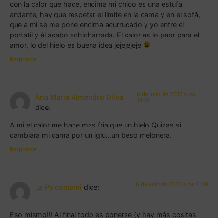
con la calor que hace, encima mi chico es una estufa
andante, hay que respetar el límite en la cama y en el sofá,
que a mi se me pone encima acurrucado y yo entre el
portatil y él acabo achicharrada. El calor es lo peor para el
amor, lo del hielo es buena idea jejejejeje
Responder
6 de julio de 2015 a las
Ana Maria Almendro Oliva
14:15
dice:
A mi el calor me hace mas fria que un hielo.Quizas si
cambiara mi cama por un iglu…un beso melonera.
Responder
6 de julio de 2015 a las 11:19
La Psicomami
dice:
Eso mismo!!! Al final todo es ponerse (y hay más cositas