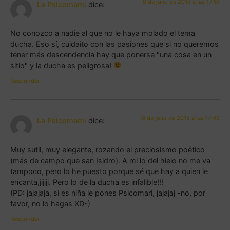
8 de julio de 2015 a las 17:51
La Psicomami
dice:
No conozco a nadie al que no le haya molado el tema
ducha. Eso sí, cuidaito con las pasiones que si no queremos
tener más descendencia hay que ponerse "una cosa en un
sitio" y la ducha es peligrosa!
Responder
8 de julio de 2015 a las 17:49
La Psicomami
dice:
Muy sutil, muy elegante, rozando el preciosismo poético
(más de campo que san Isidro). A mi lo del hielo no me va
tampoco, pero lo he puesto porque sé que hay a quien le
encanta,jijiji. Pero lo de la ducha es infalible!!!
(PD: jajajaja, si es niña le pones Psicomari, jajajaj -no, por
favor, no lo hagas XD-)
Responder