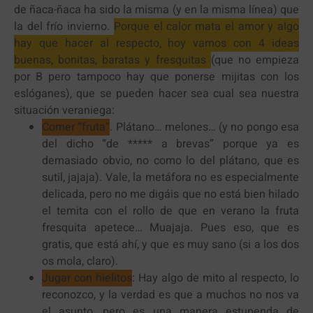
de ñaca-ñaca ha sido la misma (y en la misma línea) que
la del frío invierno.
Porque el calor mata el amor y algo
hay que hacer al respecto, hoy vamos con 4 ideas
buenas, bonitas, baratas y fresquitas
(que no empieza
por B pero tampoco hay que ponerse mijitas con los
eslóganes), que se pueden hacer sea cual sea nuestra
situación veraniega:
Comer “fruta”
. Plátano… melones… (y no pongo esa
del dicho “de ***** a brevas” porque ya es
demasiado obvio, no como lo del plátano, que es
sutil, jajaja). Vale, la metáfora no es especialmente
delicada, pero no me digáis que no está bien hilado
el temita con el rollo de que en verano la fruta
fresquita apetece… Muajaja. Pues eso, que es
gratis, que está ahí, y que es muy sano (si a los dos
os mola, claro).
Jugar con hielitos
: Hay algo de mito al respecto, lo
reconozco, y la verdad es que a muchos no nos va
el asunto, pero es una manera estupenda de