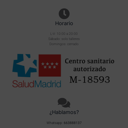
Horario
L-V: 10:00 a 20:00
Sábado: solo talleres
Domingos: cerrado
¿Hablamos?
Whatsapp:
663888137