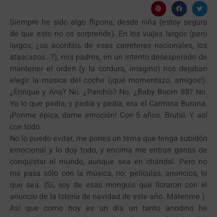
Siempre he sido algo flipona, desde niña (estoy segura
de que esto no os sorprende). En los viajes largos (pero
largos, ¿os acordáis de esas carreteras nacionales, los
atascazos…?), mis padres, en un intento desesperado de
mantener el orden (y la cordura, imagino) nos dejaban
elegir la música del coche (¡qué momentazo, amigos!).
¿Enrique y Ana? No. ¿Parchís? No. ¿Baby Boom 88? No.
Yo lo que pedía, y pedía y pedía, era el Carmina Burana.
¡Ponme épica, dame emoción! Con 5 años. Brutal. Y así
con todo.
No lo puedo evitar, me pones un tema que tenga subidón
emocional y lo doy todo, y encima me entran ganas de
conquistar el mundo, aunque sea en chándal. Pero no
me pasa sólo con la música, no: películas, anuncios, lo
que sea. (Sí, soy de esas monguis que lloraron con el
anuncio de la lotería de navidad de este año. Mátenme.)
Así que como hoy es un día un tanto anodino he