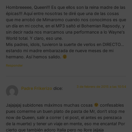
Hombreeeee, Queen!!! Es que ellos son la reina madre de las
épicas!!! Aquí entre nosotras te diré que una de las cosas
que me arrobó de Mimaromo cuando nos conocimos es que
un día en mi coche, en el MP3 saltó el Bohemian Rapsody, y
sin decir nada nos marcamos una performance a lo Wayne's
World total. Y claro, eso une.
Mis padres, idols, tuvieron la suerte de verlos en DIRECTO…
estando mi madre embarazada de nueve meses de mi
hermano. Así hemos salido.
Responder
3 de febrero de 2015 a las 10:54
Padre Frikerizo
dice:
Jajajajaj subidones máximos muchas cosas
confesables
pues comerme un buen plato de pasta de Mr, don't stop me
now de Queen, salir a correr ( el post, el antes es perezaca
de la muerte) y tener un viaje en mente, eso me encanta! Por
cierto que también adoro Italia pero no llore jajjaja