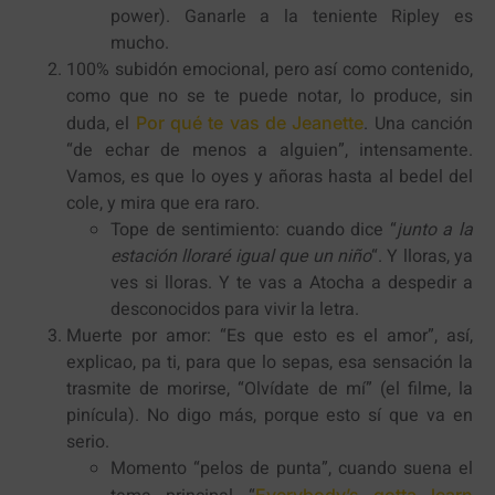
power). Ganarle a la teniente Ripley es
mucho.
100% subidón emocional, pero así como contenido,
como que no se te puede notar, lo produce, sin
duda, el
. Una canción
Por qué te vas de Jeanette
“de echar de menos a alguien”, intensamente.
Vamos, es que lo oyes y añoras hasta al bedel del
cole, y mira que era raro.
Tope de sentimiento: cuando dice “
junto a la
estación lloraré igual que un niño
“. Y lloras, ya
ves si lloras. Y te vas a Atocha a despedir a
desconocidos para vivir la letra.
Muerte por amor: “Es que esto es el amor”, así,
explicao, pa ti, para que lo sepas, esa sensación la
trasmite de morirse, “Olvídate de mí” (el filme, la
pinícula). No digo más, porque esto sí que va en
serio.
Momento “pelos de punta”, cuando suena el
Everybody’s gotta learn