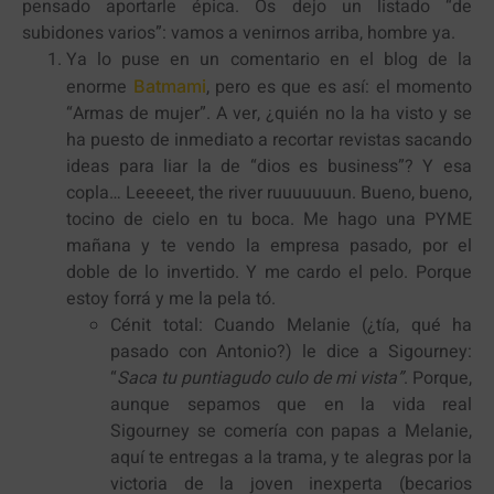
pensado aportarle épica. Os dejo un listado “de
subidones varios”: vamos a venirnos arriba, hombre ya.
Ya lo puse en un comentario en el blog de la
enorme
, pero es que es así: el momento
Batmami
“Armas de mujer”. A ver, ¿quién no la ha visto y se
ha puesto de inmediato a recortar revistas sacando
ideas para liar la de “dios es business”? Y esa
copla… Leeeeet, the river ruuuuuuun. Bueno, bueno,
tocino de cielo en tu boca. Me hago una PYME
mañana y te vendo la empresa pasado, por el
doble de lo invertido. Y me cardo el pelo. Porque
estoy forrá y me la pela tó.
Cénit total: Cuando Melanie (¿tía, qué ha
pasado con Antonio?) le dice a Sigourney:
“
Saca tu puntiagudo culo de mi vista”
. Porque,
aunque sepamos que en la vida real
Sigourney se comería con papas a Melanie,
aquí te entregas a la trama, y te alegras por la
victoria de la joven inexperta (becarios