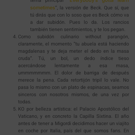
tema principal “
“, la versión de Beck. Que sí, que
sometimes
tú dirás que con lo soso que es Beck cómo va
a dar subidón. Pues lo da. Los rancios
también tienen sentimientos, y te los pegan.
Como subidón culinario without parangón,
claramente, el momento “tu abuela está haciendo
magdalenas y te deja meter el dedo en la masa
cruda”. Tú, un bol, un dedo índice tieso
acercándose lentamente a esa masa,
ummmmmmm. El dolor de barriga de después
merece la pena. Cada retortijón tripil lo vale. No
pasa lo mismo con un plato de espinacas, seamos
sinceros con nosotros mismos, de una vez por
todas.
KO por belleza artística: el Palacio Apostólico del
Vaticano, y en concreto la Capilla Sixtina. El año
antes de tener a Migordi decidimos hacer un viajito
en coche por Italia, país del que somos fans. En