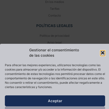
En los medios
Tarifas
Contacto
POLÍTICAS LEGALES
Política de privacidad
Aviso legal
Política de cookies (UE)
Gestionar el consentimiento
de las cookies
NEWSLETTER
Para ofrecer las mejores experiencias, utilizamos tecnologías como las
cookies para almacenar y/o acceder a la información del dispositivo. El
consentimiento de estas tecnologías nos permitirá procesar datos como el
comportamiento de navegación o las identificaciones únicas en este sitio.
No consentir o retirar el consentimiento, puede afectar negativamente a
ciertas características y funciones.
He leído y acepto la
Política de privacidad
Aceptar
Enviar