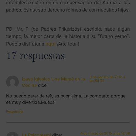
infantiles existen como compensación del Karma a los
padres. Es nuestro derecho reírnos
de
con nuestros hijos.
PD: Mr. P (de Padres Frikerizos) escribió, hace algún
tiempo, la mejor carta de la historia a su “futuro yerno”.
Podéis disfrutarla
¡Arte total!
aquí
17 respuestas
3 de agosto de 2016 a
Izaya Iglesias Una Mamá en la
las 09:55
Cocina
dice:
No puedo parar de reír, es buenísima. La comparto porque
es muy divertida.Muacs
Responder
4 de marzo de 2015 a las 12:38
La Psicomami
dice: