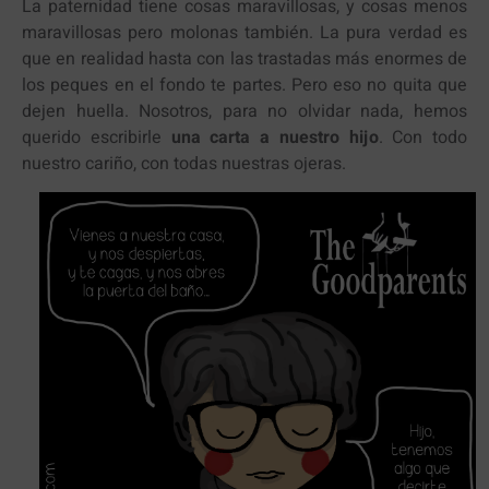
La paternidad tiene cosas maravillosas, y cosas menos
maravillosas pero molonas también. La pura verdad es
que en realidad hasta con las trastadas más enormes de
los peques en el fondo te partes. Pero eso no quita que
dejen huella. Nosotros, para no olvidar nada, hemos
querido escribirle
una carta a nuestro hijo
. Con todo
nuestro cariño, con todas nuestras ojeras.