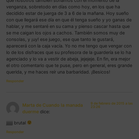
que nosotros también soñamos con el momento de la
venganza, sobretodo en días como hoy, en los que ha
decidido estar de juerga de 3 a 6 de la mañana. Hoy sueño
con que llegará ese día en que él tenga sueño y yo ganas de
hablar, y me sentaré en su cama y pienso cascar hasta que
se me caigan los ojos a cachos. También somos muy de
consolas, y ¡uy! ese juego, ese que tanto le gustará,
aparecerá con la caja vacía. Yo no me tengo que vengar con
lo de los disfraces que su profesora de la guardería se lo ha
agenciado y lo va a vestir de abeja, jejejeje. En fin, era mejor
el otro comentario que te puse, pero en general, eres grande
querida, y me haces reír una barbaridad. ¡Besicos!
Responder
9 de febrero de 2015 a las
Marta de Cuando la manada
23:26
duerme
dice:
jjjjjjj brutal
Responder