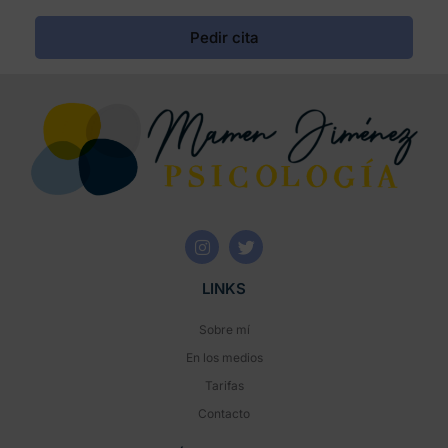
Pedir cita
LINKS
Sobre mí
En los medios
Tarifas
Contacto