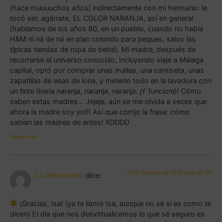
(hace muuuuchos años) indirectamente con mi hermano: le
tocó ser, agárrate, EL COLOR NARANJA, así en general
(hablamos de los años 80, en un pueblo, cuando no había
H&M ni ná de ná en plan colorido para peques, salvo las
típicas tiendas de ropa de bebé). Mi madre, después de
recorrerse el universo conocido, incluyendo viaje a Málaga
capital, optó por comprar unas mallas, una camiseta, unas
zapatillas de esas de lona, y meterlo todo en la lavadora con
un tinte Iberia naranja, naranja, naranja. ¡Y funcionó! Cómo
saben estas madres… Jejeje, aún se me olvida a veces que
ahora la madre soy yo!!! Así que corrijo la frase: cómo
sabían las madres de antes! XDDDD
Responder
15 de febrero de 2015 a las 21:46
La Psicomami
dice:
¡Gracias, Isa! (ya te llamo Isa, aunque no sé si es como te
dicen) El día que nos desvirtualicemos lo que sé seguro es