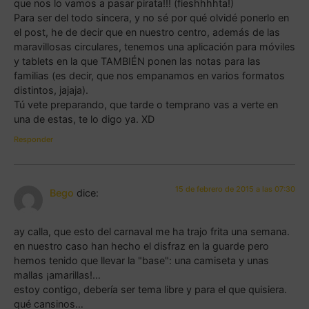
que nos lo vamos a pasar pirata!!! (fieshhhhta!)
Para ser del todo sincera, y no sé por qué olvidé ponerlo en
el post, he de decir que en nuestro centro, además de las
maravillosas circulares, tenemos una aplicación para móviles
y tablets en la que TAMBIÉN ponen las notas para las
familias (es decir, que nos empanamos en varios formatos
distintos, jajaja).
Tú vete preparando, que tarde o temprano vas a verte en
una de estas, te lo digo ya. XD
Responder
15 de febrero de 2015 a las 07:30
Bego
dice:
ay calla, que esto del carnaval me ha trajo frita una semana.
en nuestro caso han hecho el disfraz en la guarde pero
hemos tenido que llevar la "base": una camiseta y unas
mallas ¡amarillas!…
estoy contigo, debería ser tema libre y para el que quisiera.
qué cansinos…