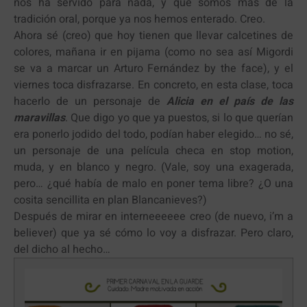
nos ha servido para nada, y que somos más de la
tradición oral, porque ya nos hemos enterado. Creo.
Ahora sé (creo) que hoy tienen que llevar calcetines de
colores, mañana ir en pijama (como no sea así Migordi
se va a marcar un Arturo Fernández by the face), y el
viernes toca disfrazarse. En concreto, en esta clase, toca
hacerlo de un personaje de
Alicia en el país de las
maravillas
. Que digo yo que ya puestos, si lo que querían
era ponerlo jodido del todo, podían haber elegido… no sé,
un personaje de una película checa en stop motion,
muda, y en blanco y negro. (Vale, soy una exagerada,
pero… ¿qué había de malo en poner tema libre? ¿O una
cosita sencillita en plan Blancanieves?)
Después de mirar en interneeeeee creo (de nuevo, i’m a
believer) que ya sé cómo lo voy a disfrazar. Pero claro,
del dicho al hecho…