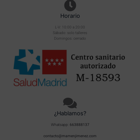
Horario
L-V: 10:00 a 20:00
Sábado: solo talleres
Domingos: cerrado
¿Hablamos?
Whatsapp:
663888137
contacto@mamenjimenez.com