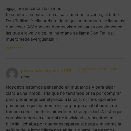
ajjajaj me encantan los niños.
te cuento la nuestra… en casa llamamos, a veces, al bebé
Don Tetillas. Y ella prefiere decir que su hermano se llama así
que césar. ASí que nos hemos visto en varias ocasiones en
las que ella va y dice, mi hermano se llama Don Tetillas.
mueromedelavergüenza!!!
Responder
9 de marzo de 2016 a las
planeandoserpadres LTR
14:48
dice:
Nosotros estamos pensando en mudarnos y para dejar
claro a una inmobiliaria que no teníamos prisa por comprar
para poder negociar el precio a la baja, dijimos que era el
primer piso que íbamos a visitar porque acabábamos de
tomar la decisión de ir mirando con tranquilidad. A esto que
nos plantamos en el portal de la vivienda, y mientras mi
bichilla luchaba por querer escaparse al parque mientras la
señora de la inmobiliaria nos abría la puerta, intentamos