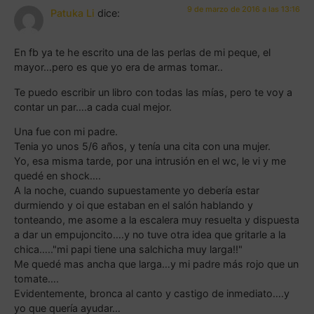
9 de marzo de 2016 a las 13:16
Patuka Li
dice:
En fb ya te he escrito una de las perlas de mi peque, el
mayor…pero es que yo era de armas tomar..
Te puedo escribir un libro con todas las mías, pero te voy a
contar un par….a cada cual mejor.
Una fue con mi padre.
Tenia yo unos 5/6 años, y tenía una cita con una mujer.
Yo, esa misma tarde, por una intrusión en el wc, le vi y me
quedé en shock….
A la noche, cuando supuestamente yo debería estar
durmiendo y oi que estaban en el salón hablando y
tonteando, me asome a la escalera muy resuelta y dispuesta
a dar un empujoncito….y no tuve otra idea que gritarle a la
chica….."mi papi tiene una salchicha muy larga!!"
Me quedé mas ancha que larga…y mi padre más rojo que un
tomate….
Evidentemente, bronca al canto y castigo de inmediato….y
yo que quería ayudar…