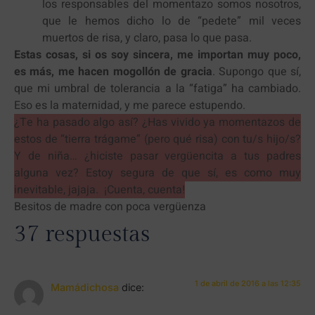
los responsables del momentazo somos nosotros,
que le hemos dicho lo de “pedete” mil veces
muertos de risa, y claro, pasa lo que pasa.
Estas cosas, si os soy sincera, me importan muy poco,
es más, me hacen mogollón de gracia
. Supongo que sí,
que mi umbral de tolerancia a la “fatiga” ha cambiado.
Eso es la maternidad, y me parece estupendo.
¿Te ha pasado algo así? ¿Has vivido ya momentazos de
estos de “tierra trágame” (pero qué risa) con tu/s hijo/s?
Y de niña… ¿hiciste pasar vergüencita a tus padres
alguna vez? Estoy segura de que sí, es como muy
inevitable, jajaja. ¡Cuenta, cuenta!
Besitos de madre con poca vergüenza
37 respuestas
1 de abril de 2016 a las 12:35
Mamádichosa
dice: