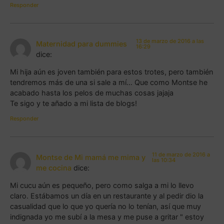
Responder
13 de marzo de 2016 a las
Maternidad para dummies
16:29
dice:
Mi hija aún es joven también para estos trotes, pero también
tendremos más de una si sale a mí… Que como Montse he
acabado hasta los pelos de muchas cosas jajaja
Te sigo y te añado a mi lista de blogs!
Responder
11 de marzo de 2016 a
Montse de Mi mamá me mima y
las 10:34
me cocina
dice:
Mi cucu aún es pequeño, pero como salga a mi lo llevo
claro. Estábamos un día en un restaurante y al pedir dio la
casualidad que lo que yo quería no lo tenían, así que muy
indignada yo me subí a la mesa y me puse a gritar " estoy