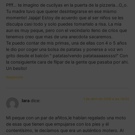
Pfff… te imagino de cucliyas en la puerta de la pizzeria…O_o.
Tu madre tuvo que querer desintegrarse en ese mismo
momento! Jajaja! Estoy de acuerdo que al ser niños se les
disculpa casi todo y solo puedes tomartelo a risa. La mia
aun es muy peque, pero con el vecindario lleno de crios que
tenemos creo que mas de una anecdota sacaremos.
Te puedo contar de mis primas, una de ellas con 4 o 5 años
le dio por coger una bolsa de patatas y ponerse a voz wn
grito desde el balcón " patatas!vendo patataaaaassss!" Con
la consiguiente cara de flipar de la gente que pasaba por ahi.
Un besito!
Responder
1 de abril de 2016 a las 14:03
lara
dice:
Mi peque con un par de añitos,le habían regalado una moto
de esas que tienen que empujarse con los pies y él
contentísimo, le decíamos que era un auténtico motero. Al