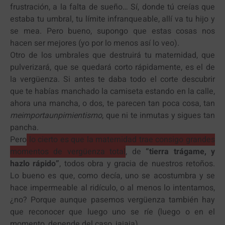
frustración, a la falta de sueño… Sí, donde tú creías que
estaba tu umbral, tu límite infranqueable, allí va tu hijo y
se mea. Pero bueno, supongo que estas cosas nos
hacen ser mejores (yo por lo menos así lo veo).
Otro de los umbrales que destruirá tu maternidad, que
pulverizará, que se quedará corto rápidamente, es el de
la vergüenza. Si antes te daba todo el corte descubrir
que te habías manchado la camiseta estando en la calle,
ahora una mancha, o dos, te parecen tan poca cosa, tan
meimportaunpimientismo
, que ni te inmutas y sigues tan
pancha.
Pero
lo cierto es que la maternidad trae consigo grandes
momentos de vergüenza total
, de
“tierra trágame, y
hazlo rápido”
, todos obra y gracia de nuestros retoños.
Lo bueno es que, como decía, uno se acostumbra y se
hace impermeable al ridículo, o al menos lo intentamos,
¿no? Porque aunque pasemos vergüenza también hay
que reconocer que luego uno se ríe (luego o en el
momento, depende del caso, jajaja).