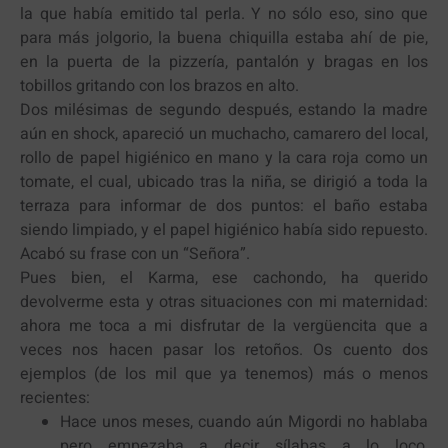
la que había emitido tal perla. Y no sólo eso, sino que
para más jolgorio, la buena chiquilla estaba ahí de pie,
en la puerta de la pizzería, pantalón y bragas en los
tobillos gritando con los brazos en alto.
Dos milésimas de segundo después, estando la madre
aún en shock, apareció un muchacho, camarero del local,
rollo de papel higiénico en mano y la cara roja como un
tomate, el cual, ubicado tras la niña, se dirigió a toda la
terraza para informar de dos puntos: el baño estaba
siendo limpiado, y el papel higiénico había sido repuesto.
Acabó su frase con un “Señora”.
Pues bien, el Karma, ese cachondo, ha querido
devolverme esta y otras situaciones con mi maternidad:
ahora me toca a mi disfrutar de la vergüencita que a
veces nos hacen pasar los retoños. Os cuento dos
ejemplos (de los mil que ya tenemos) más o menos
recientes:
Hace unos meses, cuando aún Migordi no hablaba
pero empezaba a decir sílabas a lo loco,