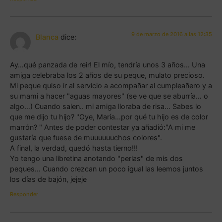
9 de marzo de 2016 a las 12:35
Blanca
dice:
Ay…qué panzada de reir! El mío, tendría unos 3 años… Una
amiga celebraba los 2 años de su peque, mulato precioso.
Mi peque quiso ir al servicio a acompañar al cumpleañero y a
su mami a hacer "aguas mayores" (se ve que se aburría… o
algo…) Cuando salen.. mi amiga lloraba de risa… Sabes lo
que me dijo tu hijo? "Oye, María…por qué tu hijo es de color
marrón? " Antes de poder contestar ya añadió:"A mi me
gustaría que fuese de muuuuuuchos colores".
A final, la verdad, quedó hasta tierno!!!
Yo tengo una libretina anotando "perlas" de mis dos
peques… Cuando crezcan un poco igual las leemos juntos
los días de bajón, jejeje
Responder