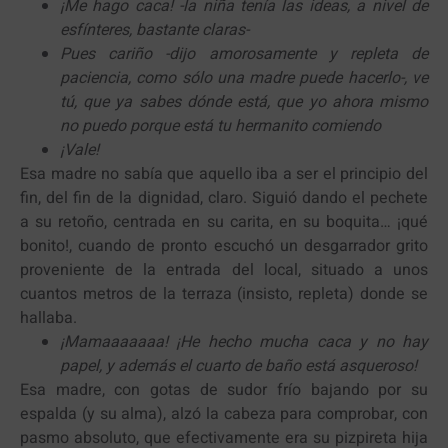
¡Me hago caca! -la niña tenía las ideas, a nivel de
esfínteres, bastante claras-
Pues cariño -dijo amorosamente y repleta de
paciencia, como sólo una madre puede hacerlo-, ve
tú, que ya sabes dónde está, que yo ahora mismo
no puedo porque está tu hermanito comiendo
¡Vale!
Esa madre no sabía que aquello iba a ser el principio del
fin, del fin de la dignidad, claro. Siguió dando el pechete
a su retoño, centrada en su carita, en su boquita… ¡qué
bonito!, cuando de pronto escuchó un desgarrador grito
proveniente de la entrada del local, situado a unos
cuantos metros de la terraza (insisto, repleta) donde se
hallaba.
¡Mamaaaaaaa! ¡He hecho mucha caca y no hay
papel, y además el cuarto de baño está asqueroso!
Esa madre, con gotas de sudor frío bajando por su
espalda (y su alma), alzó la cabeza para comprobar, con
pasmo absoluto, que efectivamente era su pizpireta hija