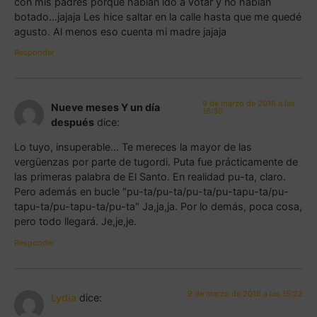
con mis padres porque habían ido a votar y no habían
botado…jajaja Les hice saltar en la calle hasta que me quedé
agusto. Al menos eso cuenta mi madre jajaja
Responder
9 de marzo de 2016 a las
Nueve meses Y un día
16:30
después
dice:
Lo tuyo, insuperable… Te mereces la mayor de las
vergüenzas por parte de tugordi. Puta fue prácticamente de
las primeras palabra de El Santo. En realidad pu-ta, claro.
Pero además en bucle "pu-ta/pu-ta/pu-ta/pu-tapu-ta/pu-
tapu-ta/pu-tapu-ta/pu-ta" Ja,ja,ja. Por lo demás, poca cosa,
pero todo llegará. Je,je,je.
Responder
9 de marzo de 2016 a las 15:22
Lydia
dice: