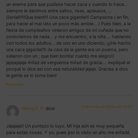
un enema para que pudiese hacer caca y cuando lo hace…
siempre le decimos entre saltos, risas, aplausos, …
Genial!!!!!Que bien!!!! Una caca gigante!!! Campeona ( en fin,
para hacer el mal rato un poco más amble….) Pues bien, a la
fiesta de cumpleaños vinieron amigos de mi cuñada que no
conocíamos de nada… y me encuentro, a la niña…. hablando
con todos los adultos… de uno en uno diciendo; ¡¡¡He hecho
una caca gigante!!!! (la cara de la gente era un poema, pero
salieron con un ; que bien bonita! cuanto me alegro!)
jajajajajaja mitad de verguenza mitad de gracia…. expliqué el
porqué lo dice así con esa naturalidad jejeje. Gracias a dios
la gente se lo toma bien!
Responder
9 de marzo de 2016 a las 15:40
María F. P.
dice:
Jajajaja!! Un puntazo lo tuyo. Mi hija aún es muy pequeña
para estas cosas. Y yo, pues por lo visto un año me enfadé