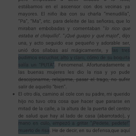
estábamos en el ascensor con dos vecinas ya
mayores. El niño iba con su charla “menudilla”,
“Pa”, “Ma”, etc. para deleite de las señoras, que lo
miraban embobadas y comentaban “
lo rico que
estaba el chiquillo
“. “
¡Qué guapo y qué majo!
“, dijo
una, y acto seguido ese pequeño y adorable ser,
unió dos sílabas así mágicamente, y
las tres
pudimos escuchar, alto y claro, cómo de su boquita
salía un “PUTA”
. Fenomenal. Afortunadamente a
las buenas mujeres les dio la risa y yo pude
descojonarme, relajarme, pasar el trago, no sufrir
salir de aquello “bien”.
El otro día, camino al cole con su padre, mi querido
hijo no tuvo otra cosa que hacer que pararse en
mitad de la calle, a la altura de la puerta del centro
de salud que hay al lado de casa (abarrotado), y
mano en culo, empezó a gritar “¡Pedete, pedete!”
muerto de risa
. He de decir, en su defensa,que aquí