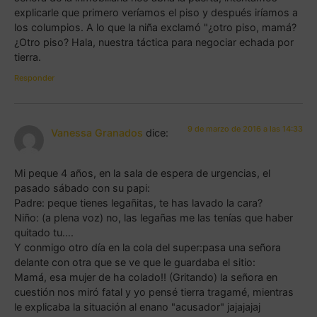
explicarle que primero veríamos el piso y después iríamos a
los columpios. A lo que la niña exclamó "¿otro piso, mamá?
¿Otro piso? Hala, nuestra táctica para negociar echada por
tierra.
Responder
9 de marzo de 2016 a las 14:33
Vanessa Granados
dice:
Mi peque 4 años, en la sala de espera de urgencias, el
pasado sábado con su papi:
Padre: peque tienes legañitas, te has lavado la cara?
Niño: (a plena voz) no, las legañas me las tenías que haber
quitado tu….
Y conmigo otro día en la cola del super:pasa una señora
delante con otra que se ve que le guardaba el sitio:
Mamá, esa mujer de ha colado!! (Gritando) la señora en
cuestión nos miró fatal y yo pensé tierra tragamé, mientras
le explicaba la situación al enano "acusador" jajajajaj