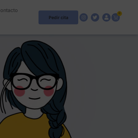
ontacto
0
Pedir cita