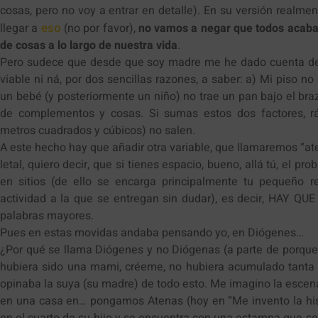
cosas, pero no voy a entrar en detalle). En su versión realmen
llegar a
(no por favor),
no vamos a negar que todos acab
eso
de cosas a lo largo de nuestra vida
.
Pero sudece que desde que soy madre me he dado cuenta de 
viable ni ná, por dos sencillas razones, a saber: a) Mi piso n
un bebé (y posteriormente un niño) no trae un pan bajo el braz
de complementos y cosas. Si sumas estos dos factores, r
metros cuadrados y cúbicos) no salen.
A este hecho hay que añadir otra variable, que llamaremos “at
letal, quiero decir, que si tienes espacio, bueno, allá tú, el 
en sitios (de ello se encarga principalmente tu pequeño r
actividad a la que se entregan sin dudar), es decir, HAY Q
palabras mayores.
Pues en estas movidas andaba pensando yo, en Diógenes…
¿Por qué se llama Diógenes y no Diógenas (a parte de porque n
hubiera sido una mami, créeme, no hubiera acumulado tanta
opinaba la suya (su madre) de todo esto. Me imagino la escena:
en una casa en… pongamos Atenas (hoy en “Me invento la hist
en el cuarto de su hijo y se encuentra con una estampa que se 