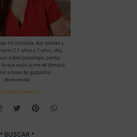
ngo mi consulta, doy talleres y
bimami (11 años y 7 años, ole),
bujo sobre psicología, pareja,
y lo que surja (o me dé tiempo).
ivir a base de gazpacho.
¡Bienvenida!
R PERFIL COMPLETO
* BUSCAR *