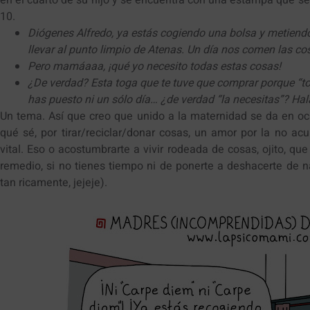
10.
Diógenes Alfredo, ya estás cogiendo una bolsa y metiendo
llevar al punto limpio de Atenas. Un día nos comen las co
Pero mamáaaa, ¡qué yo necesito todas estas cosas!
¿De verdad? Esta toga que te tuve que comprar porque “to
has puesto ni un sólo día… ¿de verdad “la necesitas”? Hal
Un tema. Así que creo que unido a la maternidad se da en oca
qué sé, por tirar/reciclar/donar cosas, un amor por la no a
vital. Eso o acostumbrarte a vivir rodeada de cosas, ojito, qu
remedio, si no tienes tiempo ni de ponerte a deshacerte de ná
tan ricamente, jejeje).