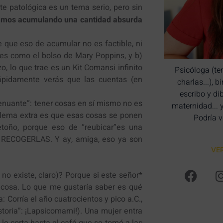
te patológica es un tema serio, pero sin
amos acumulando una cantidad absurda
que eso de acumular no es factible, ni
o es como el bolso de Mary Poppins, y b)
o, lo que trae es un Kit Comansi infinito
Psicóloga (te
ápidamente verás que las cuentas (en
charlas...), 
escribo y di
enuante”: tener cosas en sí mismo no es
maternidad... 
problema extra es que esas cosas se ponen
Podría v
etoño, porque eso de “reubicar”es una
UE RECOGERLAS. Y ay, amiga, eso ya son
VE
o existe, claro)? Porque si este señor*
 cosa. Lo que me gustaría saber es qué
 Corría el año cuatrocientos y pico a.C.,
oria”: ¡Lapsicomami!). Una mujer entra
le corta hasta el café que se tomó a las