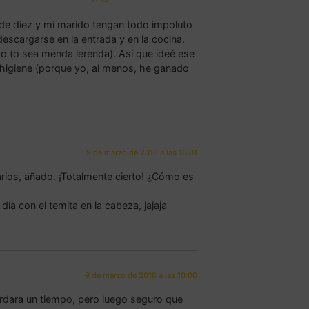
o de diez y mi marido tengan todo impoluto
descargarse en la entrada y en la cocina.
do (o sea menda lerenda). Así que ideé ese
e higiene (porque yo, al menos, he ganado
9 de marzo de 2016 a las 10:01
marios, añado. ¡Totalmente cierto! ¿Cómo es
día con el temita en la cabeza, jajaja
9 de marzo de 2016 a las 10:00
rdara un tiempo, pero luego seguro que