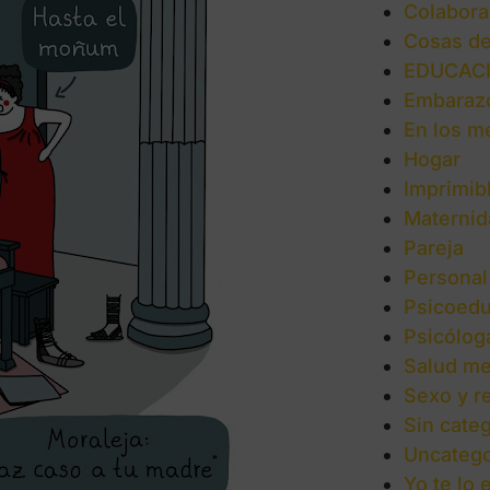
Colabora
Cosas d
EDUCAC
Embaraz
En los m
Hogar
Imprimib
Maternid
Pareja
Personal
Psicoedu
Psicólog
Salud me
Sexo y r
Sin categ
Uncatego
Yo te lo 