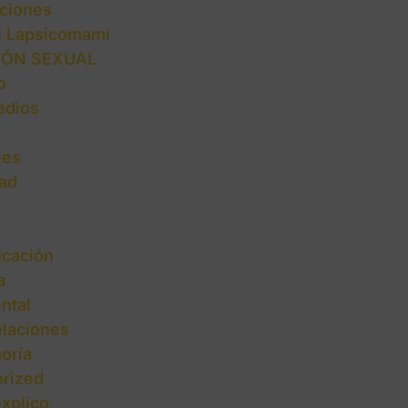
ciones
e Lapsicomami
IÓN SEXUAL
o
edios
les
ad
cación
a
ntal
elaciones
oría
rized
explico