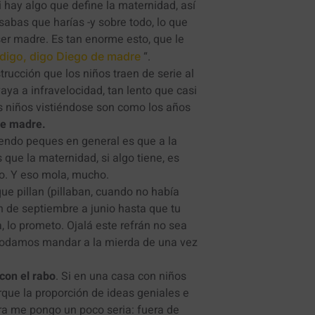
Si hay algo que define la maternidad, así
sabas que harías -y sobre todo, lo que
ser madre. Es tan enorme esto, que le
“.
 digo, digo Diego de madre
trucción que los niños traen de serie al
aya a infravelocidad, tan lento que casi
s niños vistiéndose son como los años
 de madre.
iendo peques en general es que a la
 que la maternidad, si algo tiene, es
do. Y eso mola, mucho.
que pillan (pillaban, cuando no había
n de septiembre a junio hasta que tu
, lo prometo. Ojalá este refrán no sea
 podamos mandar a la mierda de una vez
con el rabo
. Si en una casa con niños
orque la proporción de ideas geniales e
ora me pongo un poco seria: fuera de