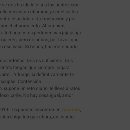
e se nos ha ido la olla a los padres con
ollo necesitan aburrirse y ser ellos los
tre ellas tolerar la frustración y por
por el aburrimiento. Ahora bien,
tu hogar y tus pertenencias jajajajaja.
si quieres, pero no bebas, por favor, que
en ese vaso. Si bebes, has merendado,
dos retoños. Dos es suficiente. Dos
uántos tengas que siempre llegará
arto… Y luego, si definitivamente te
 escupas. Contención.
 supone un reto diario, te lleva a ratos
lloso, coñe. No hay cosa igual, amor
2019-. Lo puedes encontrar en
,
Amazon
erías chiquitas que ahora, en cuanto