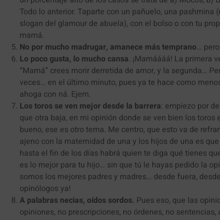
un porcentaje alto de los casos se trata de a) Mocos, b) 
Todo lo anterior. Taparte con un pañuelo, una pashmina 
slogan del glamour de abuela), con el bolso o con tu pro
mamá.
No por mucho madrugar, amanece más temprano
… pero
Lo poco gusta, lo mucho cansa
. ¡Mamáááá! La primera v
“Mamá” crees morir derretida de amor, y la segunda… Pe
veces… en el último minuto, pues ya te hace como menos i
ahoga con ná. Ejem.
Los toros se ven mejor desde la barrera
: empiezo por de
que otra baja, en mi opinión donde se ven bien los toros 
bueno, ese es otro tema. Me centro, que esto va de refran
ajeno con la maternidad de una y los hijos de una es que
hasta el fin de los días habrá quien te diga qué tienes q
es lo mejor para tu hijo… sin que tú le hayas pedido la 
somos los mejores padres y madres… desde fuera, desde la
opinólogos ya!
A palabras necias, oídos sordos.
Pues eso, que las opini
opiniones, no prescripciones, no órdenes, no sentencias,