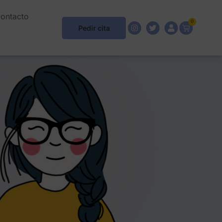
ontacto
0
Pedir cita