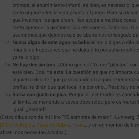
bromas, el aburrimiento infantil es bien, es necesario, qu
tanto organizarles la vida y hasta el juego. Para su desarr
que inventen, los que creen… les ayuda a muchas cosas, en
tanto aprender a gestionar sus emociones. Todo eso. Ole 
asumamos que dejarles que se aburran es arriesgado para 
Nunca digas de este agua no beberé
: no lo digas o dilo 
mira la de tropezones que ha dejado tu pequeño retoño 
ya te lo digo.
No hay dos sin tres
. ¿Cómo que no? Yo me “placton” con 
está bien. Dos. Ya está. La cuestión es que no importa c
alguien a decirte “que para cuándo el segundo/tercero/cu
preñas, te dirán que qué loca, ir a por otro… Respira y no
Sarna con gusto no pica.
Porque sí, ser madre es cansado,
al límite, se merienda a veces otros roles, pero es maravi
igual. ¿Verdad?
(Estos dibus son de mi libro “50 sombras de mami” -Lunwerg, 
,
,
… y en un montón de libr
El Corte Inglés
Casa del Libro
Fnac
abran, nos necesitan a todos.)