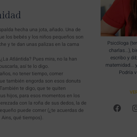
nidad
espalda hecha una jota, añado. Una de
que los bebés y los niños pequeños son
Psicóloga (te
che y te dan unas palizas en la cama
charlas...), 
escribo y di
 ¿La Atlántida? Pues mira, no la han
maternidad... 
carla, así te lo digo.
Podría v
 años, no tener tiempo, comer
que también engorda son esos donuts
También te digo, que te quiten
VE
 tus hijos, para esos momentos en los
erezada con la roña de sus dedos, la de
 pequeño puede comer (¿te acuerdas de
Ains, qué tiempos).