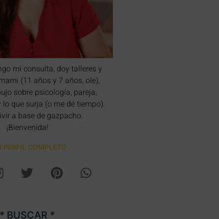
ngo mi consulta, doy talleres y
bimami (11 años y 7 años, ole),
bujo sobre psicología, pareja,
y lo que surja (o me dé tiempo).
ivir a base de gazpacho.
¡Bienvenida!
R PERFIL COMPLETO
* BUSCAR *