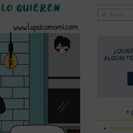
¿QUIE
ALGÚN T
* 
Amor con