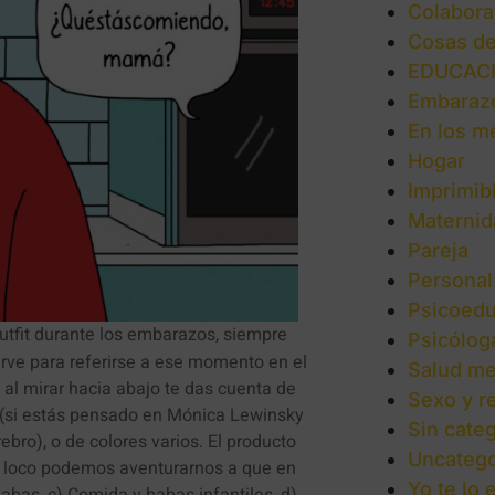
Colabora
Cosas d
EDUCAC
Embaraz
En los m
Hogar
Imprimib
Maternid
Pareja
Personal
Psicoedu
tfit durante los embarazos, siempre
Psicólog
sirve para referirse a ese momento en el
Salud me
o al mirar hacia abajo te das cuenta de
Sexo y r
 (si estás pensado en Mónica Lewinsky
Sin categ
ebro), o de colores varios. El producto
Uncatego
o loco podemos aventurarnos a que en
Yo te lo 