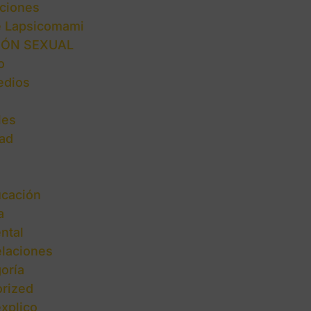
ciones
e Lapsicomami
IÓN SEXUAL
o
edios
les
ad
cación
a
ntal
elaciones
oría
rized
explico