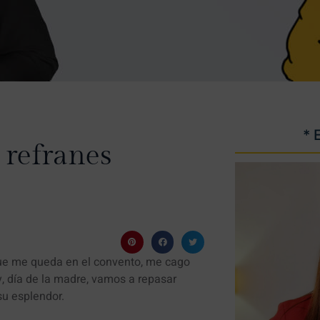
* 
 refranes
 que me queda en el convento, me cago
y, día de la madre, vamos a repasar
su esplendor.