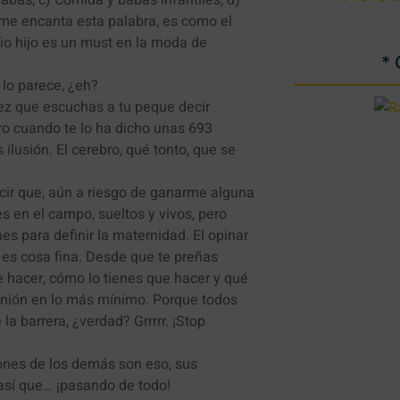
Babas, c) Comida y babas infantiles, d)
(me encanta esta palabra, es como el
pio hijo es un must en la moda de
*
 lo parece, ¿eh?
ez que escuchas a tu peque decir
ro cuando te lo ha dicho unas 693
lusión. El cerebro, qué tonto, que se
cir que, aún a riesgo de ganarme alguna
es en el campo, sueltos y vivos, pero
es para definir la maternidad. El opinar
 es cosa fina. Desde que te preñas
ue hacer, cómo lo tienes que hacer y qué
opinión en lo más mínimo. Porque todos
 barrera, ¿verdad? Grrrrr. ¡Stop
ones de los demás son eso, sus
 así que… ¡pasando de todo!