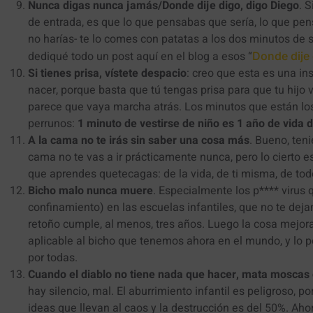
Nunca digas nunca jamás/Donde dije digo, digo Diego
. 
de entrada, es que lo que pensabas que sería, lo que pen
no harías- te lo comes con patatas a los dos minutos de 
dediqué todo un post aquí en el blog a esos “
Donde dije
Si tienes prisa, vístete despacio
: creo que esta es una ins
nacer, porque basta que tú tengas prisa para que tu hijo v
parece que vaya marcha atrás. Los minutos que están lo
perrunos:
1 minuto de vestirse de niño es 1 año de vida
A la cama no te irás sin saber una cosa más
. Bueno, ten
cama no te vas a ir prácticamente nunca, pero lo cierto es
que aprendes quetecagas: de la vida, de ti misma, de to
Bicho malo nunca muere
. Especialmente los p**** virus 
confinamiento) en las escuelas infantiles, que no te deja
retoño cumple, al menos, tres años. Luego la cosa mejora
aplicable al bicho que tenemos ahora en el mundo, y lo
por todas.
Cuando el diablo no tiene nada que hacer, mata moscas 
hay silencio, mal. El aburrimiento infantil es peligroso, p
ideas que llevan al caos y la destrucción es del 50%. Ah