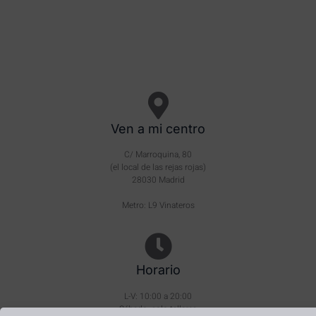
Ven a mi centro
C/ Marroquina, 80
(el local de las rejas rojas)
28030 Madrid
Metro: L9 Vinateros
Horario
L-V: 10:00 a 20:00
Sábado: solo talleres