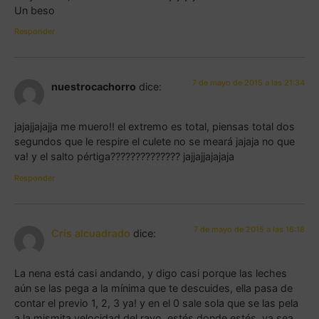
Un beso
Responder
7 de mayo de 2015 a las 21:34
nuestrocachorro
dice:
jajajjajajja me muero!! el extremo es total, piensas total dos
segundos que le respire el culete no se meará jajaja no que
va! y el salto pértiga?????????????? jajjajjajajaja
Responder
7 de mayo de 2015 a las 16:18
Cris alcuadrado
dice:
La nena está casi andando, y digo casi porque las leches
aún se las pega a la mínima que te descuides, ella pasa de
contar el previo 1, 2, 3 ya! y en el 0 sale sola que se las pela
a la mismita velocidad del rayo, estés donde estés, ya sea