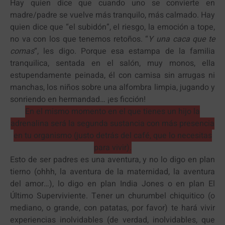
Hay quien dice que cuando uno se convierte en
madre/padre se vuelve más tranquilo, más calmado. Hay
quien dice que “el subidón”, el riesgo, la emoción a tope,
no va con los que tenemos retoños. “
Y una caca que te
comas
“, les digo. Porque esa estampa de la familia
tranquilica, sentada en el salón, muy monos, ella
estupendamente peinada, él con camisa sin arrugas ni
manchas, los niños sobre una alfombra limpia, jugando y
sonriendo en hermandad… ¡es ficción!
En el mismo momento en el que tienes un hijo la
adrenalina será la segunda sustancia con más presencia
en tu organismo (justo detrás del café, que lo necesitas
para vivir).
Esto de ser padres es una aventura, y no lo digo en plan
tierno (ohhh, la aventura de la maternidad, la aventura
del amor…), lo digo en plan India Jones o en plan El
Último Superviviente. Tener un churumbel chiquitico (o
mediano, o grande, con patatas, por favor) te hará vivir
experiencias inolvidables (de verdad, inolvidables, que