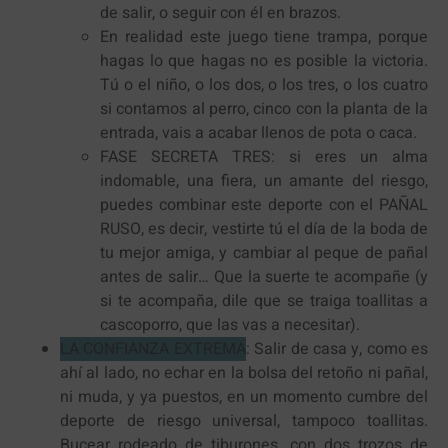
de salir, o seguir con él en brazos.
En realidad este juego tiene trampa, porque
hagas lo que hagas no es posible la victoria.
Tú o el niño, o los dos, o los tres, o los cuatro
si contamos al perro, cinco con la planta de la
entrada, vais a acabar llenos de pota o caca.
FASE SECRETA TRES: si eres un alma
indomable, una fiera, un amante del riesgo,
puedes combinar este deporte con el PAÑAL
RUSO, es decir, vestirte tú el día de la boda de
tu mejor amiga, y cambiar al peque de pañal
antes de salir… Que la suerte te acompañe (y
si te acompaña, dile que se traiga toallitas a
cascoporro, que las vas a necesitar).
LA CONFIANZA EXTREMA
: Salir de casa y, como es
ahí al lado, no echar en la bolsa del retoño ni pañal,
ni muda, y ya puestos, en un momento cumbre del
deporte de riesgo universal, tampoco toallitas.
Bucear rodeado de tiburones, con dos trozos de