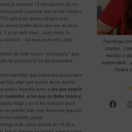
sada la semana 12 por aquello de no
ntonces juré y perjuré que si me volvía a
s?
Si sale bien quiero alegría a mi
sas quiero poder decir que me da asco
. Y si no sale bien… pues mira, lo
a ocasión… así que, pues eso, ¡que
Psicóloga (te
charlas...), 
gresos de este nuevo “encarguito” que
escribo y di
ta de parto es el 24 de Diciembre,
maternidad... 
Podría v
más sensible que todas las cosas, pero
ue hay algo que quiero decir: quería
e estáis leyendo esto, a
las que seguís
VE
en contestar, a las que os debo cosas y
stante frágil y yo lo he mimado poco
so no puedo más que daros las gracias
s ha hablado, jajaja.
mingo 4 de Junio estaré de 19:00 a
, por si alguien se anima a venir y nos