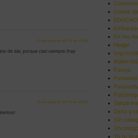
Colabora
Cosas d
EDUCAC
Embaraz
En los m
30 de mayo de 2017 a las 20:44
Hogar
uno de dar, porque casi siempre (hay
Imprimib
Maternid
Pareja
Personal
Psicoedu
Psicólog
30 de mayo de 2017 a las 20:43
Salud me
Sexo y r
ntentos!
Sin categ
Uncatego
Yo te lo 