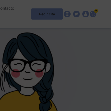
ontacto
0
Pedir cita