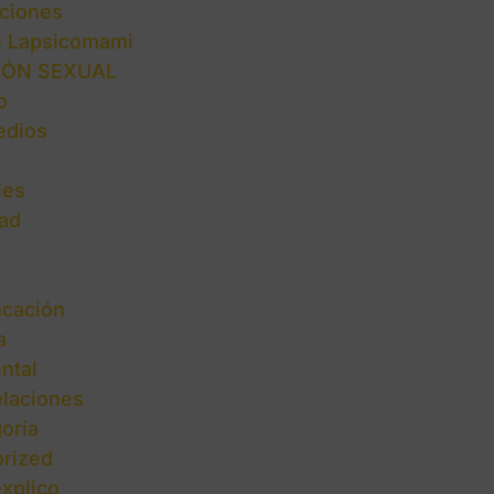
ciones
e Lapsicomami
IÓN SEXUAL
o
edios
les
ad
cación
a
ntal
elaciones
oría
rized
explico