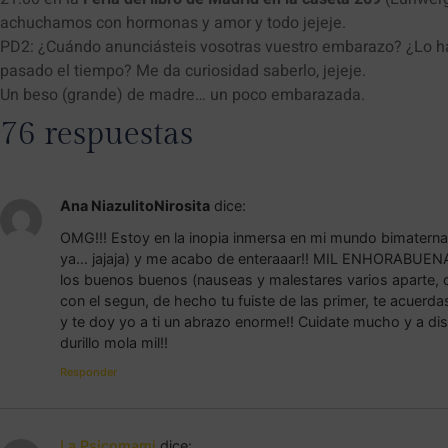
achuchamos con hormonas y amor y todo jejeje.
PD2: ¿Cuándo anunciásteis vosotras vuestro embarazo? ¿Lo ha
pasado el tiempo? Me da curiosidad saberlo, jejeje.
Un beso (grande) de madre… un poco embarazada.
76 respuestas
Ana NiazulitoNirosita
dice:
OMG!!! Estoy en la inopia inmersa en mi mundo bimaterna
ya… jajaja) y me acabo de enteraaar!! MIL ENHORABU
los buenos buenos (nauseas y malestares varios aparte, clar
con el segun, de hecho tu fuiste de las primer, te acuerda
y te doy yo a ti un abrazo enorme!! Cuidate mucho y a dis
durillo mola mil!!
Responder
La Psicomami
dice: