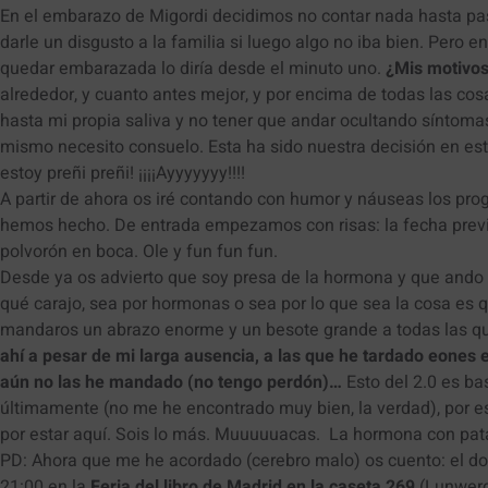
En el embarazo de Migordi decidimos no contar nada hasta pa
darle un disgusto a la familia si luego algo no iba bien. Pero e
quedar embarazada lo diría desde el minuto uno.
¿Mis motivo
alrededor, y cuanto antes mejor, y por encima de todas las co
hasta mi propia saliva y no tener que andar ocultando síntomas
mismo necesito consuelo. Esta ha sido nuestra decisión en est
estoy preñi preñi! ¡¡¡¡Ayyyyyyy!!!!
A partir de ahora os iré contando con humor y náuseas los pro
hemos hecho. De entrada empezamos con risas: la fecha previs
polvorón en boca. Ole y fun fun fun.
Desde ya os advierto que soy presa de la hormona y que ando 
qué carajo, sea por hormonas o sea por lo que sea la cosa es q
mandaros un abrazo enorme y un besote grande a todas las qu
ahí a pesar de mi larga ausencia, a las que he tardado eones 
aún no las he mandado (no tengo perdón)…
Esto del 2.0 es ba
últimamente (no me he encontrado muy bien, la verdad), por e
por estar aquí. Sois lo más. Muuuuuacas. La hormona con pata
PD: Ahora que me he acordado (cerebro malo) os cuento: el do
21:00 en la
Feria del libro de Madrid en la caseta 269
(Lunwerg)