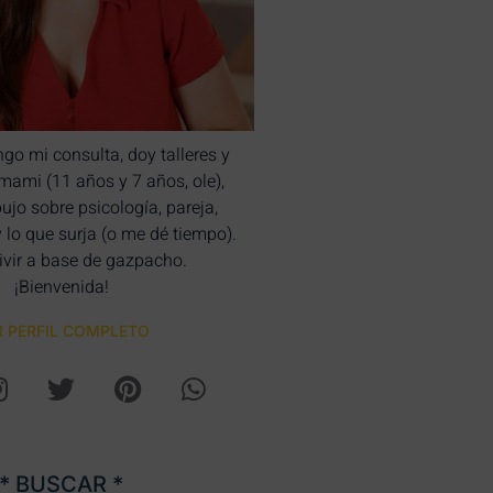
ngo mi consulta, doy talleres y
bimami (11 años y 7 años, ole),
bujo sobre psicología, pareja,
y lo que surja (o me dé tiempo).
ivir a base de gazpacho.
¡Bienvenida!
R PERFIL COMPLETO
* BUSCAR *