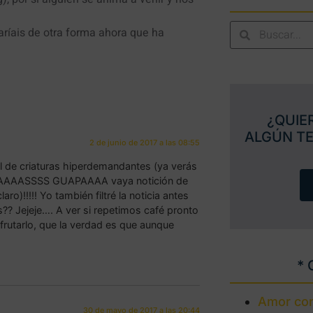
ríais de otra forma ahora que ha
¿QUIE
ALGÚN T
2 de junio de 2017 a las 08:55
l de criaturas hiperdemandantes (ya verás
ENAAAASSSS GUAPAAAA vaya notición de
o)!!!!! Yo también filtré la noticia antes
s?? Jejeje…. A ver si repetimos café pronto
frutarlo, que la verdad es que aunque
* 
Amor con
30 de mayo de 2017 a las 20:44