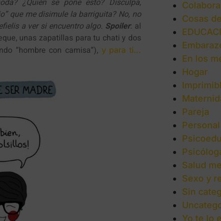
moda? ¿Quién se pone esto?
Disculpa,
Colabora
o” que me disimule la barriguita? No, no
Cosas d
ielis a ver si encuentro algo.
Spoiler
: al
EDUCAC
que, unas zapatillas para tu chati y dos
Embaraz
undo “hombre con camisa”),
y para ti…
En los m
Hogar
Imprimib
Maternid
Pareja
Personal
Psicoedu
Psicólog
Salud me
Sexo y r
Sin categ
Uncatego
Yo te lo 