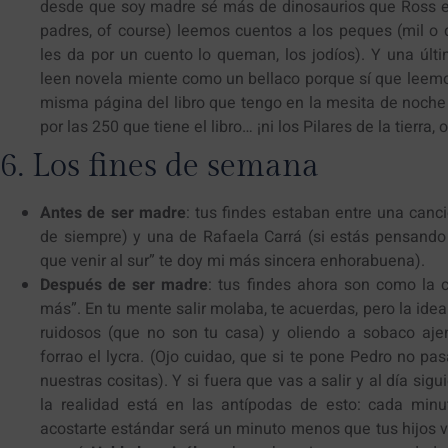
desde que soy madre sé más de dinosaurios que Ross el
padres, of course) leemos cuentos a los peques (mil o
les da por un cuento lo queman, los jodíos). Y una últ
leen novela miente como un bellaco porque sí que leemo
misma página del libro que tengo en la mesita de noche 
por las 250 que tiene el libro… ¡ni los Pilares de la tierra, 
6. Los fines de semana
Antes de ser madre
: tus findes estaban entre una canci
de siempre) y una de Rafaela Carrá (si estás pensando 
que venir al sur” te doy mi más sincera enhorabuena).
Después de ser madre
: tus findes ahora son como la 
más”. En tu mente salir molaba, te acuerdas, pero la idea
ruidosos (que no son tu casa) y oliendo a sobaco aj
forrao el lycra. (Ojo cuidao, que si te pone Pedro no p
nuestras cositas). Y si fuera que vas a salir y al día sig
la realidad está en las antípodas de esto: cada min
acostarte estándar será un minuto menos que tus hijos v