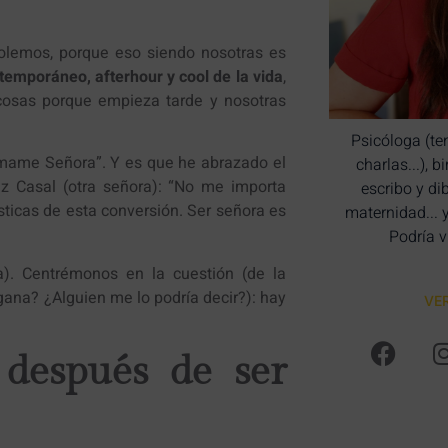
molemos, porque eso siendo nosotras es
emporáneo, afterhour y cool de la vida
,
cosas porque empieza tarde y nosotras
Psicóloga (te
lámame Señora”. Y es que he abrazado el
charlas...), 
uz Casal (otra señora): “No me importa
escribo y di
sticas de esta conversión. Ser señora es
maternidad... 
Podría v
a). Centrémonos en la cuestión (de la
ana? ¿Alguien me lo podría decir?): hay
VE
 después de ser