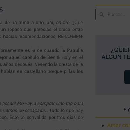
s
ca de un tema a otro, ahí,
on fire
. ¿Que
 un repaso que parecías el cruce entre
uso hacías recomendaciones, RE-CO-MEN-
¿QUIE
últimamente es la de cuando la Patrulla
ALGÚN T
jor aquel capítulo de Ben & Holy en el
 años después. Viviendo la cresta de la
hablan en castellano porque pillas los
e cosas! Me voy a comprar este top para
* 
 nos vamos de escapada…
Todo lo que hay
loco. Esto te convalida por tres días de
Amor con