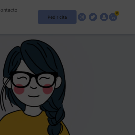
ontacto
0
Pedir cita