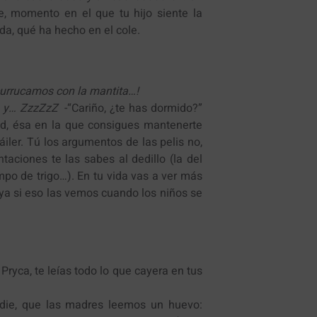
, momento en el que tu hijo siente la
da, qué ha hecho en el cole.
urrucamos con la mantita…!
s y… ZzzZzZ
-“Cariño, ¿te has dormido?”
tad, ésa en la que consigues mantenerte
iler. Tú los argumentos de las pelis no,
aciones te las sabes al dedillo (la del
ampo de trigo…). En tu vida vas a ver más
 ya si eso las vemos cuando los niños se
 Pryca, te leías todo lo que cayera en tus
adie, que las madres leemos un huevo: