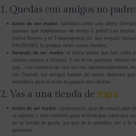
1. Quedas con amigos no padre
Antes de ser madre
: saltabas como una atleta Olímpi
querían que habláramos de series o pelis? Les hacías
Carlos Boyero y el Teleprograma (Sí, soy mayor). Incl
DA-CIO-NES, tú, porque veías cosas chachis.
Después de ser madre
: la única trama que has visto 
canina conoce a Everest. Y no te ha gustado. Mucho me
que… Los estrenos de cine los ves, aproximadamente, dos
ola. Cuando tus amigos hablan de series deduces que 
adverbios, pero el resto te parece otro idioma.
ropa
2. Vas a una tienda de
Antes de ser madre
:
Oyoyoyoyoy, ¡qué de cosas!, ¡qué d
el sábado, y este vestidito para el finde que viene que
en la tienda te gusta, así que te lo pruebas, ahí a lo 
gimnasio.