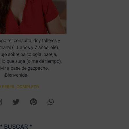
ngo mi consulta, doy talleres y
bimami (11 años y 7 años, ole),
bujo sobre psicología, pareja,
y lo que surja (o me dé tiempo).
ivir a base de gazpacho.
¡Bienvenida!
R PERFIL COMPLETO
* BUSCAR *