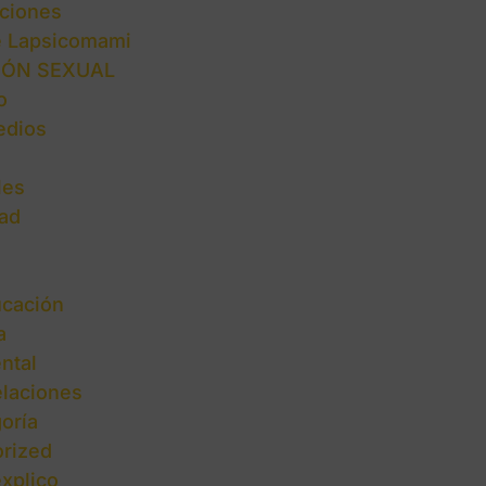
ciones
e Lapsicomami
IÓN SEXUAL
o
edios
les
ad
cación
a
ntal
elaciones
oría
rized
explico