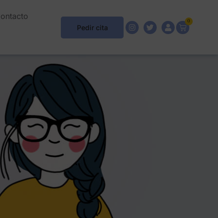
ontacto
0
Pedir cita