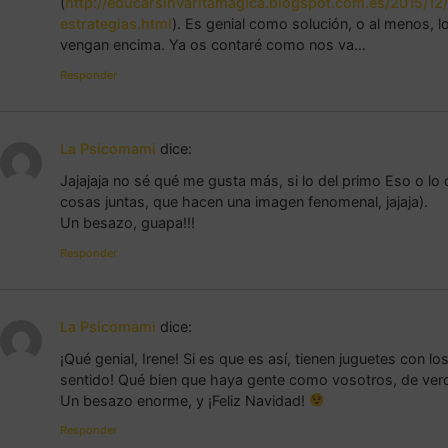
(
http://educarsinvaritamagica.blogspot.com.es/2015/12
estrategias.html
). Es genial como solución, o al menos, 
vengan encima. Ya os contaré como nos va…
Responder
La Psicomami
dice:
Jajajaja no sé qué me gusta más, si lo del primo Eso o lo d
cosas juntas, que hacen una imagen fenomenal, jajaja).
Un besazo, guapa!!!
Responder
La Psicomami
dice:
¡Qué genial, Irene! Si es que es así, tienen juguetes con 
sentido! Qué bien que haya gente como vosotros, de ver
Un besazo enorme, y ¡Feliz Navidad!
Responder