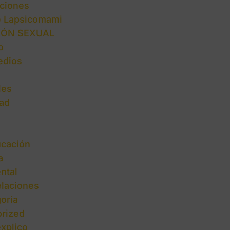
ciones
e Lapsicomami
IÓN SEXUAL
o
edios
les
ad
cación
a
ntal
elaciones
oría
rized
explico