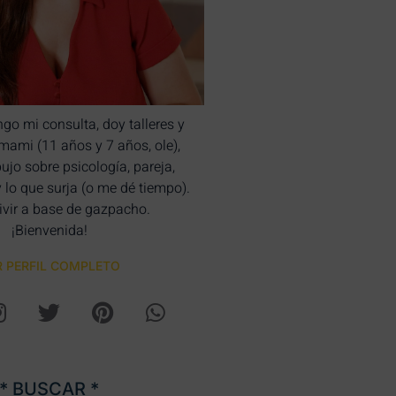
ngo mi consulta, doy talleres y
bimami (11 años y 7 años, ole),
bujo sobre psicología, pareja,
y lo que surja (o me dé tiempo).
ivir a base de gazpacho.
¡Bienvenida!
R PERFIL COMPLETO
* BUSCAR *