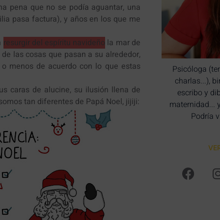
una pena que no se podía aguantar, una
lia pasa factura), y años en los que me
n
resurgir del espíritu navideño
la mar de
a de las cosas que pasan a su alrededor,
s o menos de acuerdo con lo que estas
Psicóloga (te
charlas...), 
s caras de alucine, su ilusión llena de
escribo y di
omos tan diferentes de Papá Noel, jijiji:
maternidad... 
Podría v
VE