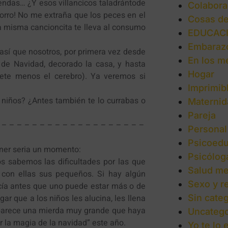
iendas… ¿Y esos villancicos taladrántode
Colabora
orro! No me extraña que los peces en el
Cosas d
a misma cancioncita te lleva al consumo
EDUCAC
Embaraz
, así que nosotros, por primera vez desde
En los m
de Navidad, decorado la casa, y hasta
Hogar
ete menos el cerebro). Ya veremos si
Imprimib
niños? ¿Antes también te lo currabas o
Maternid
Pareja
 – – – – – – – – – – – – – – – – – – –
Personal
Psicoedu
ner seria un momento:
Psicólog
os sabemos las dificultades por las que
Salud me
 con ellas sus pequeños. Si hay algún
Sexo y r
ecía antes que uno puede estar más o de
r que a los niños les alucina, les llena
Sin categ
e parece una mierda muy grande que haya
Uncatego
 la magia de la navidad” este año.
Yo te lo 