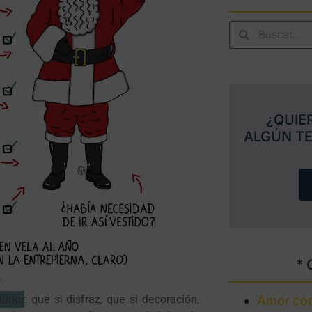
¿QUIE
ALGÚN T
* 
tador
: que si disfraz, que si decoración,
Amor con