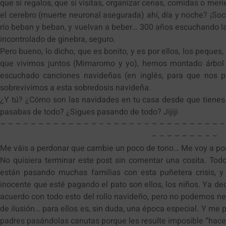
que si regalos, que si visitas, organizar cenas, comidas o mer
el cerebro (muerte neuronal asegurada) ahí, día y noche? ¡Soc
río beban y beban, y vuelvan a beber… 300 años escuchando l
incontrolado de ginebra, seguro.
Pero bueno, lo dicho, que es bonito, y es por ellos, los peques
que vivimos juntos (Mimaromo y yo), hemos montado árbol 
escuchado canciones navideñas (en inglés, para que nos p
sobrevivimos a esta sobredosis navideña.
¿Y tú? ¿Cómo son las navidades en tu casa desde que tienes 
pasabas de todo? ¿Sigues pasando de todo? Jijiji
– – – – – – – – – – – – – – – – – – – – – – – – – – – – – –
– – – – – – – – –
Me váis a perdonar que cambie un poco de tono… Me voy a po
No quisiera terminar este post sin comentar una cosita. Tod
están pasando muchas familias con esta puñetera crisis, y
inocente que esté pagando el pato son ellos, los niños. Ya d
acuerdo con todo esto del rollo navideño, pero no podemos nega
de ilusión… para ellos es, sin duda, una época especial. Y m
padres pasándolas canutas porque les resulte imposible “hacer